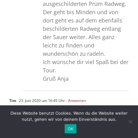
ausgeschilderten Prüm Radweg.
Der geht bis Minden und von
dort geht es auf dem ebenfalls
beschilderten Radweg entlang
der Sauer weiter. Alles ganz
leicht zu finden und
wunderschön zu radeln.
Ich wünsche dir viel Spaß bei der
Tour.
Gruß Anja
Tim
23. Juni 2020 um 16:45 Uhr
- Antworten
Schöne Beschreibung der Fahrt auf
Diese Website benutzt Cookies. Wenn du die Website weiter
nutzt, gehen wir von deinem Einverständnis aus.
der alten Bahntrasse. Allerdings sind
Beschreibungen und Fotos des
OK
Frühstücks meiner Meinung nach hier