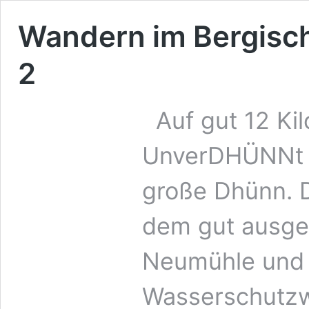
Wandern im Bergisc
2
Auf gut 12 Kil
UnverDHÜNNt 2
große Dhünn. D
dem gut ausge
Neumühle und 
Wasserschutz